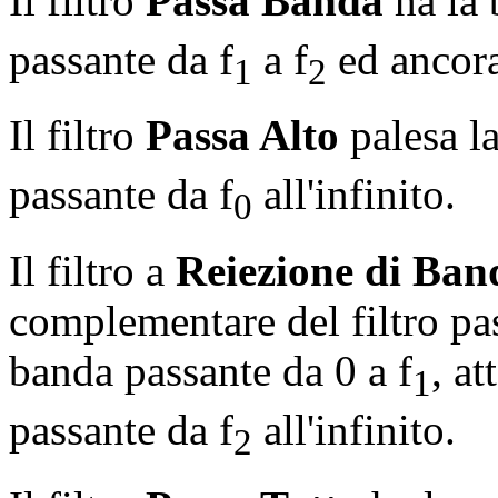
Il filtro
Passa Banda
ha la 
passante da f
a f
ed ancora
1
2
Il filtro
Passa Alto
palesa la
passante da f
all'infinito.
0
Il filtro a
Reiezione di Ban
complementare del filtro pas
banda passante da 0 a f
, at
1
passante da f
all'infinito.
2