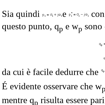
Sia quindi
e
co
questo punto, q
e
w
sono c
p
p
da cui è facile dedurre che
É evidente osservare che
w
mentre q
risulta essere par
p