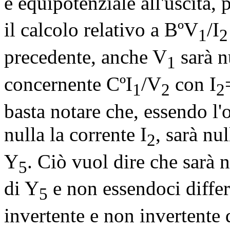
è equipotenziale all'uscita, 
il calcolo relativo a B
º
V
/I
1
2
precedente, anche V
sarà n
1
concernente C
º
I
/V
con I
1
2
2
basta notare che, essendo l'
nulla la corrente I
, sarà nu
2
Y
. Ciò vuol dire che sarà n
5
di Y
e non essendoci differ
5
invertente e non invertente 