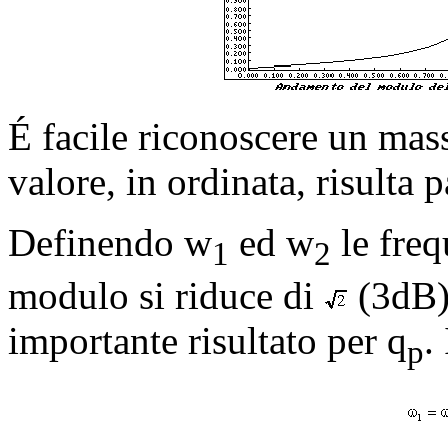
É facile riconoscere un ma
valore, in ordinata, risulta 
Definendo
w
ed
w
le freq
1
2
modulo si riduce di
(3dB),
importante risultato per q
.
p