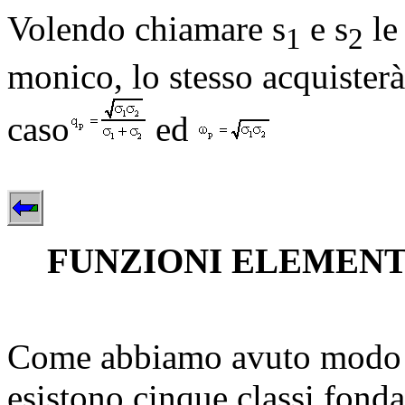
Volendo chiamare
s
e
s
le 
1
2
monico, lo stesso acquisterà
caso
ed
FUNZIONI ELEMENT
Come abbiamo avuto modo di 
esistono cinque classi fondam