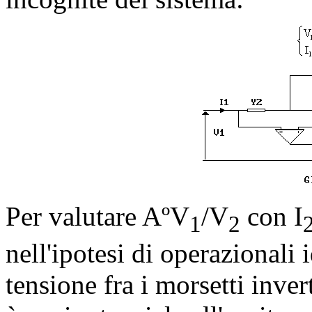
Per valutare A
º
V
/V
con I
1
2
nell'ipotesi di operazionali 
tensione fra i morsetti inver